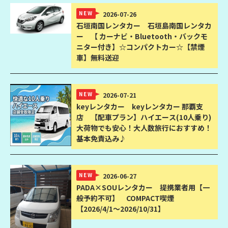
NEW
2026-07-26
石垣南国レンタカー
石垣島南国レンタカ
ー 【 カーナビ・Bluetooth・バックモ
ニター付き】☆コンパクトカー☆【禁煙
車】無料送迎
NEW
2026-07-21
keyレンタカー
keyレンタカー 那覇支
店 【配車プラン】ハイエース(10人乗り)
大荷物でも安心！大人数旅行におすすめ！
基本免責込み♪
NEW
2026-06-27
PADA×SOUレンタカー
提携業者用【一
般予約不可】 COMPACT喫煙
【2026/4/1〜2026/10/31】