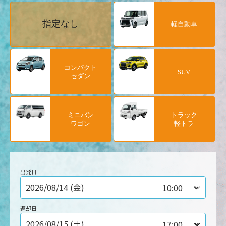
指定なし
軽自動車
コンパクト
SUV
セダン
ミニバン
トラック
ワゴン
軽トラ
出発日
返却日