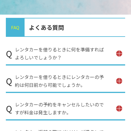
よくある質問
FAQ
運転免許証・眼鏡が必要な方は必ずご持参
レンタカーを借りるときに何を準備すれば
Q
ください。
よろしいでしょうか？
A
レンタカーのご出発手続き時に、有効期限内の運
転免許証をご持参ください。有効期限満了の免許
レンタカーを借りるときにレンタカーの予
証をお持ちでない方への貸し出しは不可となりま
Q
基本的には当日～1週間前までに予約いた
す。
約は何日前から可能でしょうか。
だくことが可能です。
A
しかし季節や各レンタカー会社の空き状況によっ
ご予約をされましたレンタカープランによ
レンタカーの予約をキャンセルしたいので
て予約可能日を調整しております。
Q
ってはキャンセル料が発生する場合もござ
すが料金は発生しますか。
A
います。
レンタカープランの詳細ページにて、キャンセル
レンタカー会社にもよりますが満タンでの