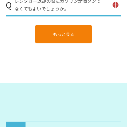
レンタカー返却の際にガソリンが満タンで
料金に関する記載がございますので、ご予約やキ
Q
返却をお願いしております。
ャンセルの前にご確認くださいませ。
なくてもよいでしょうか。
A
満タンではない場合、精算時にレンタカー会社の
規約に沿った加算が適用される場合がございます
のでレンタカー会社との手続きの際に事前にご確
認ください。
もっと見る