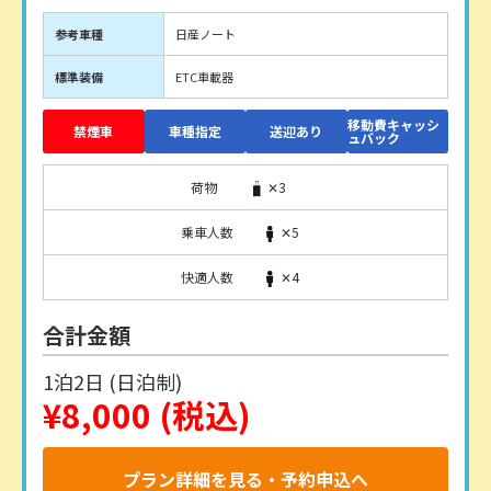
参考車種
日産ノート
標準装備
ETC車載器
移動費キャッシ
禁煙車
車種指定
送迎あり
ュバック
荷物
✕3
乗車人数
✕5
快適人数
✕4
合計金額
1泊2日 (日泊制)
¥8,000
(税込)
プラン詳細を見る・予約申込へ