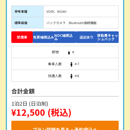
参考車種
VOXY、NOAH
標準装備
バックカメラ Bluetooth接続機能
NOC補償込
移動費キャッ
禁煙車
免責補償込み
送迎あり
み
シュバック
荷物
✕
乗車人数
✕7
快適人数
✕6
合計金額
1泊2日 (日泊制)
¥12,500
(税込)
プラン詳細を見る・予約申込へ