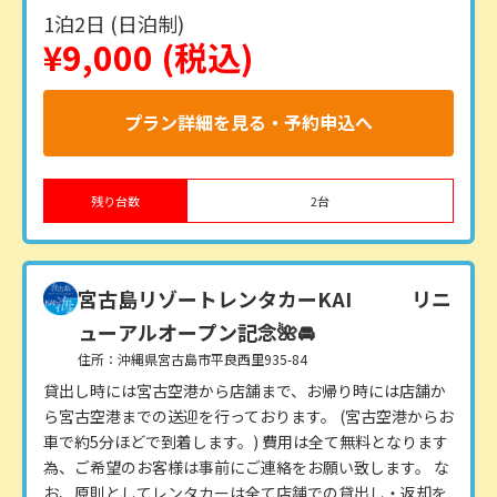
1泊2日 (日泊制)
¥9,000
(税込)
プラン詳細を見る・予約申込へ
残り台数
2
台
宮古島リゾートレンタカーKAI
リニ
ューアルオープン記念🌺🚘
住所：沖縄県宮古島市平良西里935-84
貸出し時には宮古空港から店舗まで、お帰り時には店舗か
ら宮古空港までの送迎を行っております。 (宮古空港からお
車で約5分ほどで到着します。) 費用は全て無料となります
為、ご希望のお客様は事前にご連絡をお願い致します。 な
お、原則としてレンタカーは全て店舗での貸出し・返却を