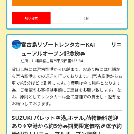
残り台数
1
台
宮古島リゾートレンタカーKAI
リニ
ューアルオープン記念🌺🚘
住所：沖縄県宮古島市平良西里935-84
貸出し時には宮古空港から店舗まで、お帰り時には店舗か
ら宮古空港までの送迎を行っております。 (宮古空港からお
車で約5分ほどで到着します。) 費用は全て無料となります
為、ご希望のお客様は事前にご連絡をお願い致します。 な
お、原則としてレンタカーは全て店舗での貸出し・返却を
お願いしております。
SUZUKI パレット空港,ホテル,荷物無料送迎
あり✈空港から約5分🚗期間限定価格🎉👏予約
受付中！リニューアルオープン記念！