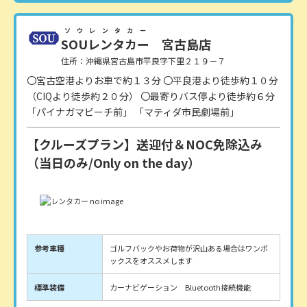
ソウレンタカー
SOUレンタカー
宮古島店
住所：沖縄県宮古島市平良字下里２１９－７
〇宮古空港よりお車で約１３分 〇平良港より徒歩約１０分
（CIQより徒歩約２０分） 〇最寄りバス停より徒歩約６分
「パイナガマビーチ前」 「マティダ市民劇場前」
【クルーズプラン】送迎付＆NOC免除込み
（当日のみ/Only on the day）
参考車種
ゴルフバックやお荷物が沢山ある場合はワンボ
ックスをオススメします
標準装備
カーナビゲーション Bluetooth接続機能