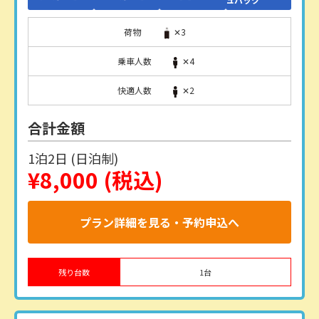
荷物
✕3
乗車人数
✕4
快適人数
✕2
合計金額
1泊2日 (日泊制)
¥8,000
(税込)
プラン詳細を見る・予約申込へ
残り台数
1
台