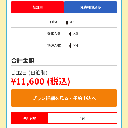
禁煙車
免責補償込み
荷物
✕3
乗車人数
✕5
快適人数
✕4
合計金額
1泊2日 (日泊制)
¥11,600
(税込)
プラン詳細を見る・予約申込へ
残り台数
2
台