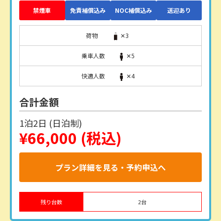
禁煙車
免責補償込み
NOC補償込み
送迎あり
荷物
✕3
乗車人数
✕5
快適人数
✕4
合計金額
1泊2日 (日泊制)
¥66,000
(税込)
プラン詳細を見る・予約申込へ
残り台数
2
台