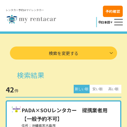
レンタカー予約はマイレンタカー
予約確認
🌐
日本語
▼
検索を変更する
検索結果
42
新しい順
安い順
高い順
件
PADA×SOUレンタカー
提携業者用
【一般予約不可】
住所：沖縄県宮古島市