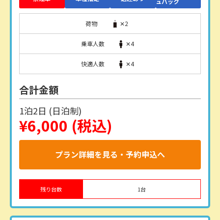
ュバック
荷物
✕2
乗車人数
✕4
快適人数
✕4
合計金額
1泊2日 (日泊制)
¥6,000
(税込)
プラン詳細を見る・予約申込へ
残り台数
1
台