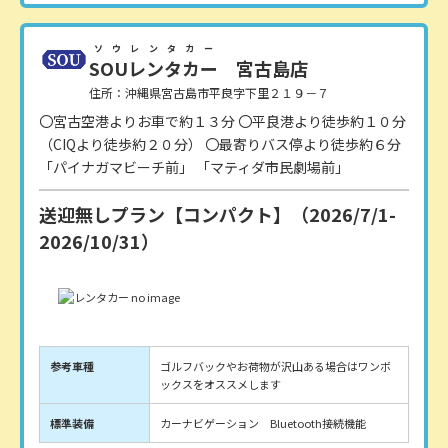
ソウレンタカー
SOUレンタカー
宮古島店
住所：沖縄県宮古島市平良字下里２１９－７
〇宮古空港よりお車で約１３分 〇平良港より徒歩約１０分
（CIQより徒歩約２０分） 〇最寄りバス停より徒歩約６分
「パイナガマビーチ前」 「マティダ市民劇場前」
送迎無しプラン【コンパクト】（2026/7/1-
2026/10/31）
参考車種
ゴルフバックやお荷物が沢山ある場合はワンボ
ックスをオススメします
標準装備
カーナビゲーション Bluetooth接続機能