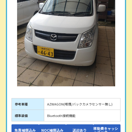
参考車種
AZWAGON(喫煙/バックカメラセンサー無し)
標準装備
Bluetooth接続機能
移動費キャッシ
免責補償込み
NOC補償込み
送迎あり
ュバック