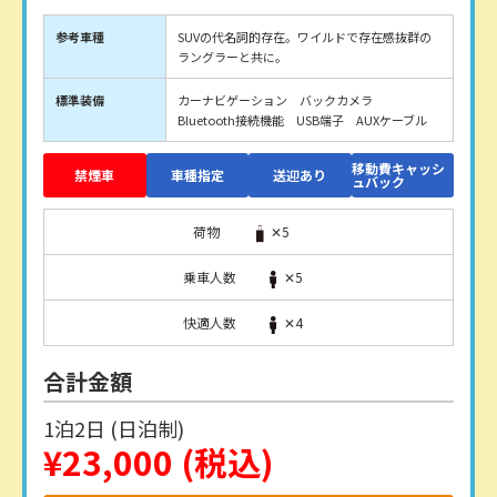
参考車種
SUVの代名詞的存在。ワイルドで存在感抜群の
ラングラーと共に。
標準装備
カーナビゲーション バックカメラ
Bluetooth接続機能 USB端子 AUXケーブル
移動費キャッシ
禁煙車
車種指定
送迎あり
ュバック
荷物
✕5
乗車人数
✕5
快適人数
✕4
合計金額
1泊2日 (日泊制)
¥23,000
(税込)