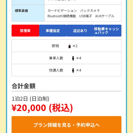
標準装備
カーナビゲーション バックカメラ
Bluetooth接続機能 USB端子 AUXケーブル
移動費キャッシ
禁煙車
車種指定
送迎あり
ュバック
荷物
✕2
乗車人数
✕4
快適人数
✕4
合計金額
1泊2日 (日泊制)
¥20,000
(税込)
プラン詳細を見る・予約申込へ