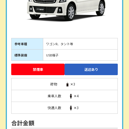
参考車種
ワゴンR、タント等
標準装備
USB端子
禁煙車
送迎あり
荷物
✕3
乗車人数
✕4
快適人数
✕3
合計金額