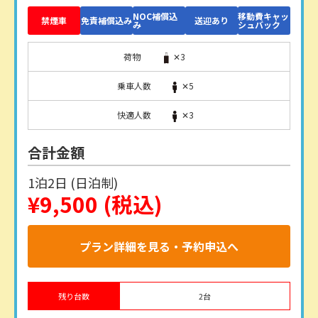
NOC補償込
移動費キャッ
禁煙車
免責補償込み
送迎あり
み
シュバック
荷物
✕3
乗車人数
✕5
快適人数
✕3
合計金額
1泊2日 (日泊制)
¥9,500
(税込)
プラン詳細を見る・予約申込へ
残り台数
2
台