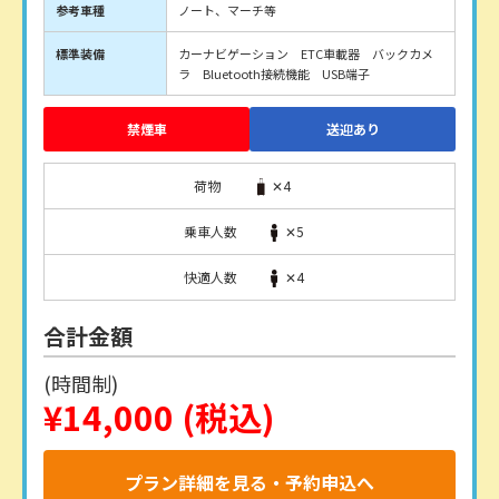
参考車種
ノート、マーチ等
標準装備
カーナビゲーション ETC車載器 バックカメ
ラ Bluetooth接続機能 USB端子
禁煙車
送迎あり
荷物
✕4
乗車人数
✕5
快適人数
✕4
合計金額
(時間制)
¥14,000
(税込)
プラン詳細を見る・予約申込へ