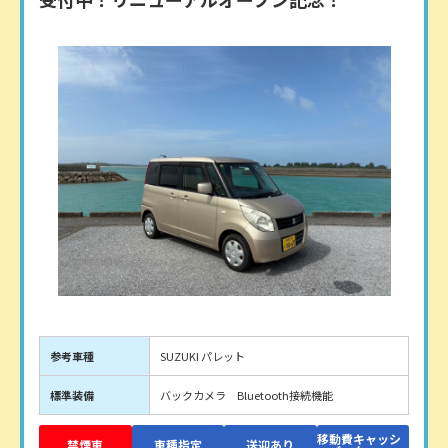
参考車種
SUZUKI パレット
標準装備
バックカメラ Bluetooth接続機能
移動費キャッシ
禁煙車
車種指定
送迎あり