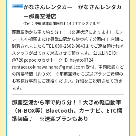
かなさんレンタカー
かなさんレンタカ
ー那覇空港店
住所：沖縄県那覇市田原1-14-1オアシステルヤ
那覇空港から車で約５分！！（交通状況によります） モノ
レール小禄駅または奥武山駅から徒歩約７分圏内！ 店舗に
到着されましたらTEL 080-2562-9843までご連絡頂ければ
スタッフが出てきて対応させて頂きます。 公式LINE ID:
@720gqpoc カカオトーク ID: hayato0724
rentacar.okinawa.naha@gmail.com 受付、車両確認など
の所要時間（約３分） ※那覇空港から送迎プランご希望の
お客様は事前にご連絡ください。詳細をご説明させて頂き
ます。
那覇空港から車で約５分！！大きめ軽自動車
（N-BOX等）Bluetooth、カーナビ、ETC標
準装備♪ ※送迎プランもあり