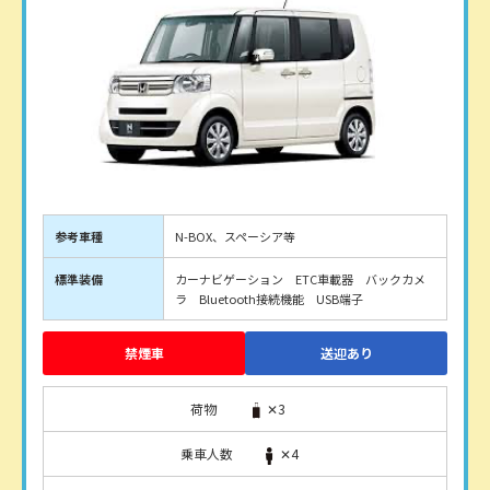
参考車種
N-BOX、スペーシア等
標準装備
カーナビゲーション ETC車載器 バックカメ
ラ Bluetooth接続機能 USB端子
禁煙車
送迎あり
荷物
✕3
乗車人数
✕4