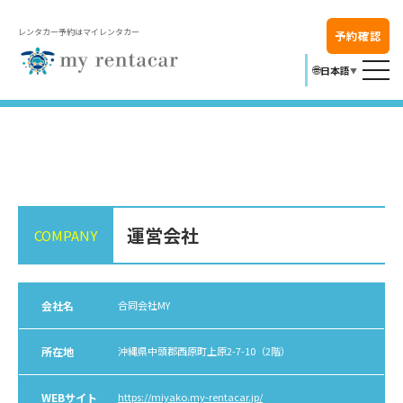
レンタカー予約はマイレンタカー
予約確認
🌐
日本語
▼
運営会社
COMPANY
会社名
合同会社MY
所在地
沖縄県中頭郡西原町上原2-7-10（2階）
WEBサイト
https://miyako.my-rentacar.jp/