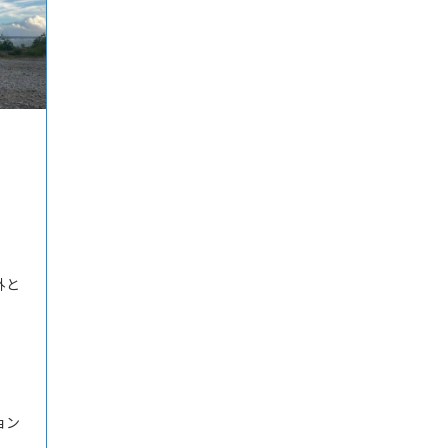
外と
ョン