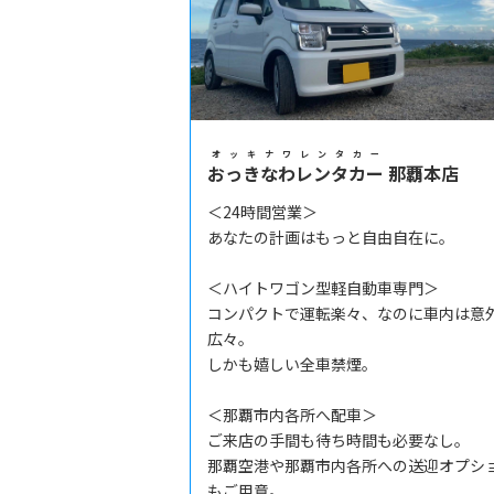
オッキナワレンタカー
おっきなわレンタカー
那覇本店
＜24時間営業＞
あなたの計画はもっと自由自在に。
＜ハイトワゴン型軽自動車専門＞
コンパクトで運転楽々、なのに車内は意
広々。
しかも嬉しい全車禁煙。
＜那覇市内各所へ配車＞
ご来店の手間も待ち時間も必要なし。
那覇空港や那覇市内各所への送迎オプシ
もご用意。