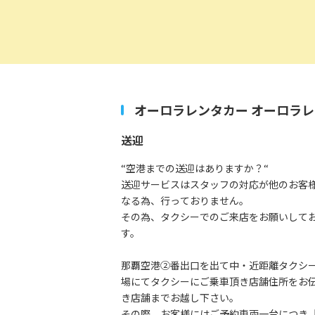
オーロラレンタカー
オーロラレ
送迎
“空港までの送迎はありますか？“
送迎サービスはスタッフの対応が他のお客
なる為、行っておりません。
その為、タクシーでのご来店をお願いして
す。
那覇空港②番出口を出て中・近距離タクシ
場にてタクシーにご乗車頂き店舗住所をお
き店舗までお越し下さい。
その際、お客様にはご予約車両一台につき【2