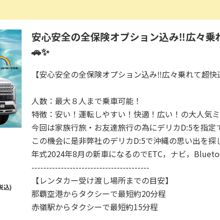
安心安全の全保険オプション込み‼️広々乗
🚗✨
【安心安全の全保険オプション込み‼️広々乗れて超快適
人数：最大８人まで乗車可能！
特徴：安い！運転しやすい！快適！広い！の大人気ミ
今回は家族行旅・お友達旅行の為にデリカD:5を指
この機会に是非弊社のデリカD:5で沖縄の思い出を探
年式2024年8月の新車になるのでETC，ナビ，Bluet
----------------------------------------
【レンタカー受け渡し場所までの目安】
税込)
那覇空港からタクシーで最短約20分程
赤嶺駅からタクシーで最短約15分程