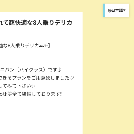
🌐
日本語
▼
れて超快適な8人乗りデリカ
な8人乗りデリカ🚗✨】
ニバン（ハイクラス）です♪
定できるプランをご用意致しました♡
してみて下さい✨
ooth等全て装備しております❗️