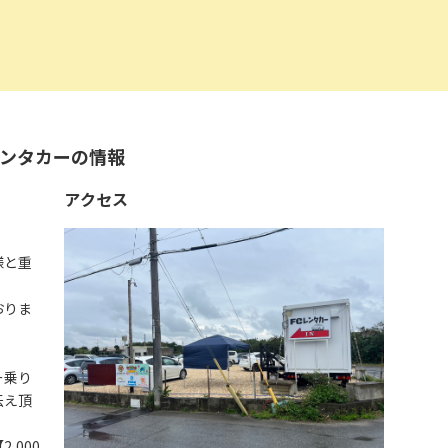
ンタカーの情報
アクセス
様と重
おりま
ー乗り
伝え頂
,000