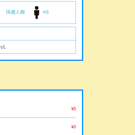
快適人数
✕6
m/L
¥0
¥0