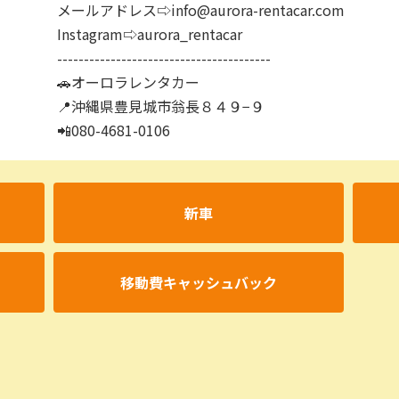
メールアドレス⇨info@aurora-rentacar.com
Instagram⇨aurora_rentacar
----------------------------------------
🚗オーロラレンタカー
📍沖縄県豊見城市翁長８４９−９
📲080-4681-0106
新車
移動費キャッシュバック