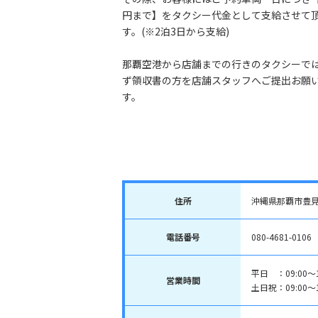
円まで】をタクシー代金として支給させて
す。(※2泊3日から支給)
那覇空港から店舗までの行きのタクシーで
ず領収書の方を店舗スタッフへご提出お願
す。
住所
沖縄県那覇市豊見城
電話番号
080-4681-0106
平日 ：09:00～1
営業時間
土日祝：09:00～1