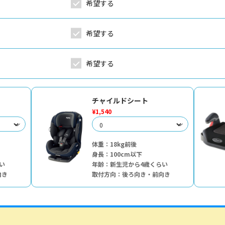
希望する
希望する
希望する
チャイルドシート
¥1,540
体重：18kg前後
身長：100cm以下
い
年齢：新生児から4歳くらい
向き
取付方向：後ろ向き・前向き