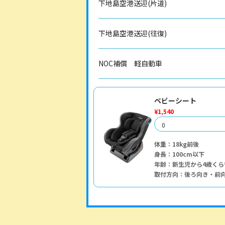
下地島空港送迎(片道)
下地島空港送迎(往復)
NOC補償 軽自動車
ベビーシート
¥1,540
体重：18kg前後
身長：100cm以下
年齢：新生児から4歳くら
取付方向：後ろ向き・前