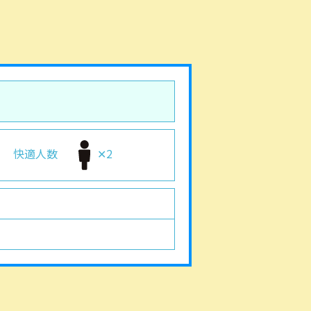
快適人数
✕2